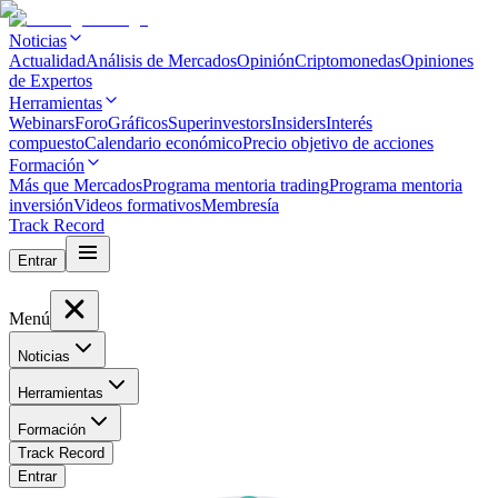
Noticias
Actualidad
Análisis de Mercados
Opinión
Criptomonedas
Opiniones
de Expertos
Herramientas
Webinars
Foro
Gráficos
Superinvestors
Insiders
Interés
compuesto
Calendario económico
Precio objetivo de acciones
Formación
Más que Mercados
Programa mentoria trading
Programa mentoria
inversión
Videos formativos
Membresía
Track Record
Entrar
Menú
Noticias
Herramientas
Formación
Track Record
Entrar