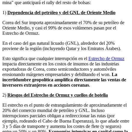
mina" que anticipará el rally del resto de bolsas:
1)
Dependencia del petróleo y del GNL de Oriente Medio
Corea del Sur importa aproximadamente el 70% de su petróleo de
Oriente Medio, y casi el 99% de esos volúmenes pasan por el
Estrecho de Ormuz.
En el caso del gas natural licuado (GNL), alrededor del 20%
proviene de la región (incluyendo Qatar y los Emiratos Árabes).
Esto significa que cualquier interrupción en el
Estrecho de Ormuz
impacta directamente en los costos de insumos de las industrias
exportadoras de Corea, como semiconductores y automóviles
erosionando márgenes empresariales y debilitando el won.
La
incertidumbre geopolítica amplifica directamente las ventas de
inversores extranjeros en acciones coreanas
.
2)
Riesgos del Estrecho de Ormuz y cuellos de botella
El estrecho es el punto de estrangulamiento de aproximadamente el
20% del comercio mundial de petróleo y GNL. Incluso
interrupciones parciales obligan a redireccionar las rutas (por
ejemplo, rodeando el Cabo de Buena Esperanza), lo que añade entre
3 y 5 días de transporte y aumenta los costes de flete (y seguros)
entre un 50% y un 80%.
Economías intensivas en capital como la