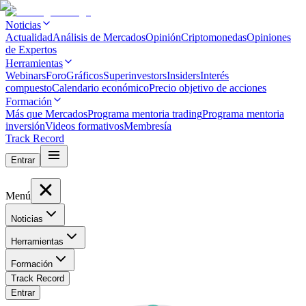
Noticias
Actualidad
Análisis de Mercados
Opinión
Criptomonedas
Opiniones
de Expertos
Herramientas
Webinars
Foro
Gráficos
Superinvestors
Insiders
Interés
compuesto
Calendario económico
Precio objetivo de acciones
Formación
Más que Mercados
Programa mentoria trading
Programa mentoria
inversión
Videos formativos
Membresía
Track Record
Entrar
Menú
Noticias
Herramientas
Formación
Track Record
Entrar