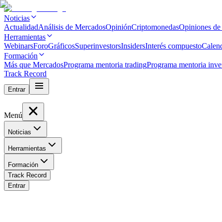
Noticias
Actualidad
Análisis de Mercados
Opinión
Criptomonedas
Opiniones de
Herramientas
Webinars
Foro
Gráficos
Superinvestors
Insiders
Interés compuesto
Calen
Formación
Más que Mercados
Programa mentoria trading
Programa mentoria inve
Track Record
Entrar
Menú
Noticias
Herramientas
Formación
Track Record
Entrar