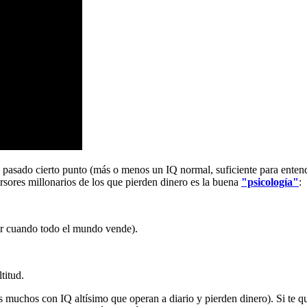
ue pasado cierto punto (más o menos un IQ normal, suficiente para ente
rsores millonarios de los que pierden dinero es la buena
"psicología"
:
er cuando todo el mundo vende).
titud.
dos muchos con IQ altísimo que operan a diario y pierden dinero). Si te q