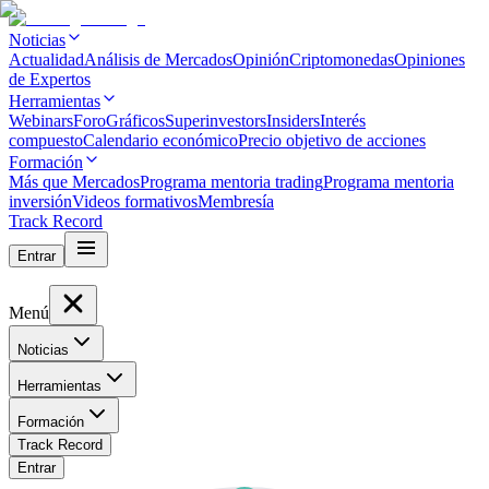
Noticias
Actualidad
Análisis de Mercados
Opinión
Criptomonedas
Opiniones
de Expertos
Herramientas
Webinars
Foro
Gráficos
Superinvestors
Insiders
Interés
compuesto
Calendario económico
Precio objetivo de acciones
Formación
Más que Mercados
Programa mentoria trading
Programa mentoria
inversión
Videos formativos
Membresía
Track Record
Entrar
Menú
Noticias
Herramientas
Formación
Track Record
Entrar