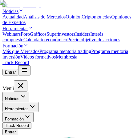
Noticias
Actualidad
Análisis de Mercados
Opinión
Criptomonedas
Opiniones
de Expertos
Herramientas
Webinars
Foro
Gráficos
Superinvestors
Insiders
Interés
compuesto
Calendario económico
Precio objetivo de acciones
Formación
Más que Mercados
Programa mentoria trading
Programa mentoria
inversión
Videos formativos
Membresía
Track Record
Entrar
Menú
Noticias
Herramientas
Formación
Track Record
Entrar