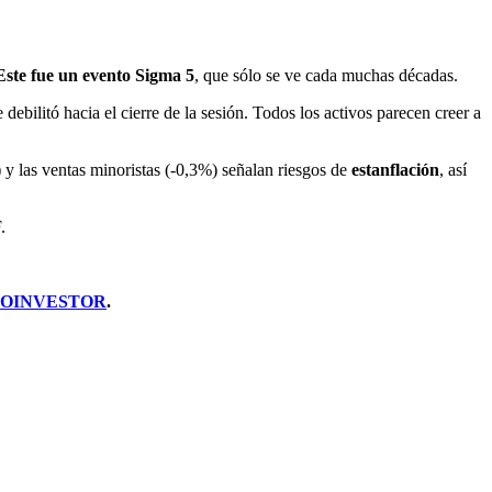
Este fue un evento Sigma 5
, que sólo se ve cada muchas décadas.
debilitó hacia el cierre de la sesión. Todos los activos parecen creer a
y las ventas minoristas (-0,3%) señalan riesgos de
estanflación
, así
.
te PROINVESTOR
.