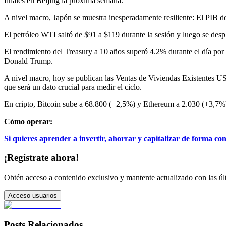
finales en Beijing la próxima semana.
A nivel macro, Japón se muestra inesperadamente resiliente: El PIB del
El petróleo WTI saltó de $91 a $119 durante la sesión y luego se des
El rendimiento del Treasury a 10 años superó 4.2% durante el día por lo
Donald Trump.
A nivel macro, hoy se publican las Ventas de Viviendas Existentes US
que será un dato crucial para medir el ciclo.
En cripto, Bitcoin sube a 68.800 (+2,5%) y Ethereum a 2.030 (+3,7%),
Cómo operar:
Si quieres aprender a invertir, ahorrar y capitalizar de forma
¡Regístrate ahora!
Obtén acceso a contenido exclusivo y mantente actualizado con las últ
Acceso usuarios
Posts Relacionados