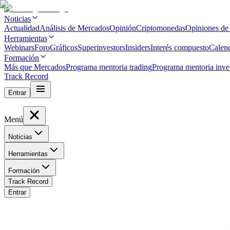
Noticias
Actualidad
Análisis de Mercados
Opinión
Criptomonedas
Opiniones de
Herramientas
Webinars
Foro
Gráficos
Superinvestors
Insiders
Interés compuesto
Calen
Formación
Más que Mercados
Programa mentoria trading
Programa mentoria inve
Track Record
Entrar
Menú
Noticias
Herramientas
Formación
Track Record
Entrar