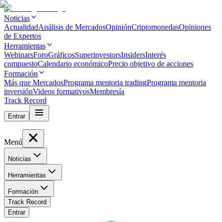
Noticias
Actualidad
Análisis de Mercados
Opinión
Criptomonedas
Opiniones
de Expertos
Herramientas
Webinars
Foro
Gráficos
Superinvestors
Insiders
Interés
compuesto
Calendario económico
Precio objetivo de acciones
Formación
Más que Mercados
Programa mentoria trading
Programa mentoria
inversión
Videos formativos
Membresía
Track Record
Entrar
Menú
Noticias
Herramientas
Formación
Track Record
Entrar