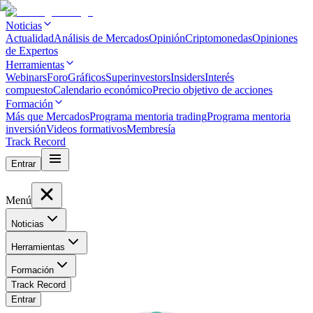
Noticias
Actualidad
Análisis de Mercados
Opinión
Criptomonedas
Opiniones
de Expertos
Herramientas
Webinars
Foro
Gráficos
Superinvestors
Insiders
Interés
compuesto
Calendario económico
Precio objetivo de acciones
Formación
Más que Mercados
Programa mentoria trading
Programa mentoria
inversión
Videos formativos
Membresía
Track Record
Entrar
Menú
Noticias
Herramientas
Formación
Track Record
Entrar