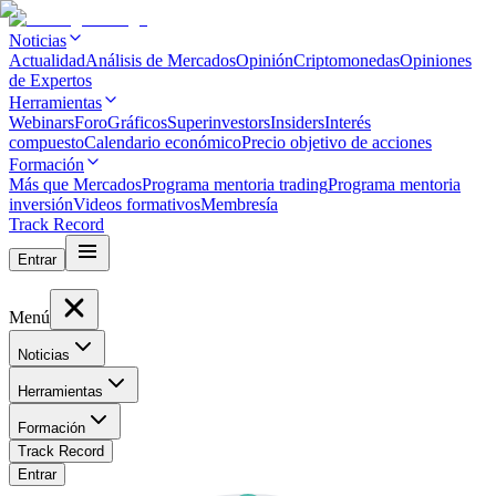
Noticias
Actualidad
Análisis de Mercados
Opinión
Criptomonedas
Opiniones
de Expertos
Herramientas
Webinars
Foro
Gráficos
Superinvestors
Insiders
Interés
compuesto
Calendario económico
Precio objetivo de acciones
Formación
Más que Mercados
Programa mentoria trading
Programa mentoria
inversión
Videos formativos
Membresía
Track Record
Entrar
Menú
Noticias
Herramientas
Formación
Track Record
Entrar