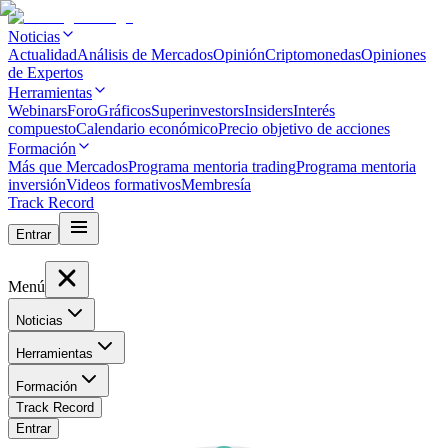
Noticias
Actualidad
Análisis de Mercados
Opinión
Criptomonedas
Opiniones
de Expertos
Herramientas
Webinars
Foro
Gráficos
Superinvestors
Insiders
Interés
compuesto
Calendario económico
Precio objetivo de acciones
Formación
Más que Mercados
Programa mentoria trading
Programa mentoria
inversión
Videos formativos
Membresía
Track Record
Entrar
Menú
Noticias
Herramientas
Formación
Track Record
Entrar