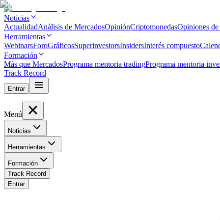
Noticias
Actualidad
Análisis de Mercados
Opinión
Criptomonedas
Opiniones de
Herramientas
Webinars
Foro
Gráficos
Superinvestors
Insiders
Interés compuesto
Calen
Formación
Más que Mercados
Programa mentoria trading
Programa mentoria inve
Track Record
Entrar
Menú
Noticias
Herramientas
Formación
Track Record
Entrar