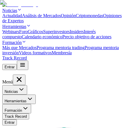
Noticias
Actualidad
Análisis de Mercados
Opinión
Criptomonedas
Opiniones
de Expertos
Herramientas
Webinars
Foro
Gráficos
Superinvestors
Insiders
Interés
compuesto
Calendario económico
Precio objetivo de acciones
Formación
Más que Mercados
Programa mentoria trading
Programa mentoria
inversión
Videos formativos
Membresía
Track Record
Entrar
Menú
Noticias
Herramientas
Formación
Track Record
Entrar