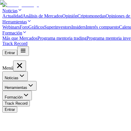
Noticias
Actualidad
Análisis de Mercados
Opinión
Criptomonedas
Opiniones de
Herramientas
Webinars
Foro
Gráficos
Superinvestors
Insiders
Interés compuesto
Calen
Formación
Más que Mercados
Programa mentoria trading
Programa mentoria inve
Track Record
Entrar
Menú
Noticias
Herramientas
Formación
Track Record
Entrar