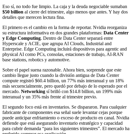
Eso sí, no todo fue limpio. La caja y la deuda negociable sumaban
$50 billion
al cierre del trimestre, algo menos que antes. Y hay dos
detalles que merecen lectura fina.
El primero es el cambio en la forma de reportar. Nvidia reorganiza
su estructura informativa en dos grandes plataformas:
Data Center
y Edge Computing
. Dentro de Data Center separará entre
Hyperscale y ACIE, que agrupa AI Clouds, Industrial and
Enterprise. Edge Computing incluirá dispositivos para agentic and
physical AI como PCs, consolas, estaciones de trabajo, AI-RAN
base stations, robotics y automotive.
Sobre el papel suena razonable. Ahora bien, sorprende que este
cambio llegue justo cuando la división antigua de Data Center
compute registró $60.4 billion, un 77% más interanual y un 18%
más secuencialmente, pero quedó por debajo de lo esperado por el
mercado.
Networking
sí brilló con $14.8 billion, un 199% más
interanual y un 35% más frente al trimestre previo.
El segundo foco está en inventarios. Se dispararon. Para cualquier
fabricante de componentes esa señal suele levantar cejas porque
puede anticipar enfriamiento o exceso de producto en canal. Nvidia
defiende que está asegurando inventario estratégico y capacidad
para cubrir demanda “para los siguientes trimestres”. El mercado ha
preferido comprar esa explicación.