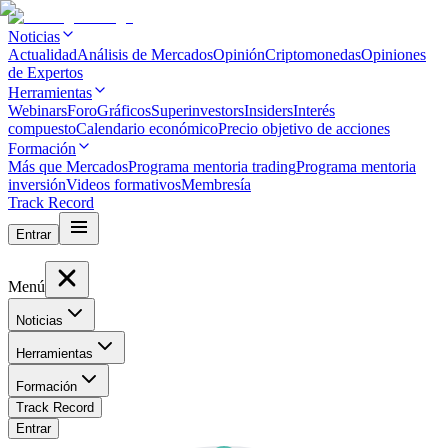
Noticias
Actualidad
Análisis de Mercados
Opinión
Criptomonedas
Opiniones
de Expertos
Herramientas
Webinars
Foro
Gráficos
Superinvestors
Insiders
Interés
compuesto
Calendario económico
Precio objetivo de acciones
Formación
Más que Mercados
Programa mentoria trading
Programa mentoria
inversión
Videos formativos
Membresía
Track Record
Entrar
Menú
Noticias
Herramientas
Formación
Track Record
Entrar