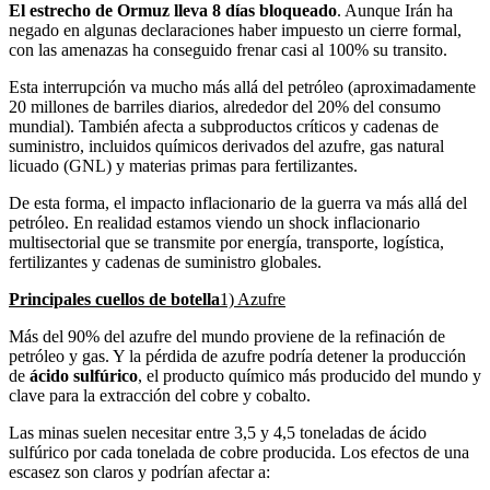
El estrecho de Ormuz lleva 8 días bloqueado
. Aunque Irán ha
negado en algunas declaraciones haber impuesto un cierre formal,
con las amenazas ha conseguido frenar casi al 100% su transito.
Esta interrupción va mucho más allá del petróleo (aproximadamente
20 millones de barriles diarios, alrededor del 20% del consumo
mundial). También afecta a subproductos críticos y cadenas de
suministro, incluidos químicos derivados del azufre, gas natural
licuado (GNL) y materias primas para fertilizantes.
De esta forma, el impacto inflacionario de la guerra va más allá del
petróleo. En realidad estamos viendo un shock inflacionario
multisectorial que se transmite por energía, transporte, logística,
fertilizantes y cadenas de suministro globales.
Principales cuellos de botella
1) Azufre
Más del 90% del azufre del mundo proviene de la refinación de
petróleo y gas. Y la pérdida de azufre podría detener la producción
de
ácido sulfúrico
, el producto químico más producido del mundo y
clave para la extracción del cobre y cobalto.
Las minas suelen necesitar entre 3,5 y 4,5 toneladas de ácido
sulfúrico por cada tonelada de cobre producida. Los efectos de una
escasez son claros y podrían afectar a: