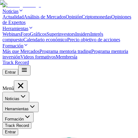
Noticias
Actualidad
Análisis de Mercados
Opinión
Criptomonedas
Opiniones
de Expertos
Herramientas
Webinars
Foro
Gráficos
Superinvestors
Insiders
Interés
compuesto
Calendario económico
Precio objetivo de acciones
Formación
Más que Mercados
Programa mentoria trading
Programa mentoria
inversión
Videos formativos
Membresía
Track Record
Entrar
Menú
Noticias
Herramientas
Formación
Track Record
Entrar