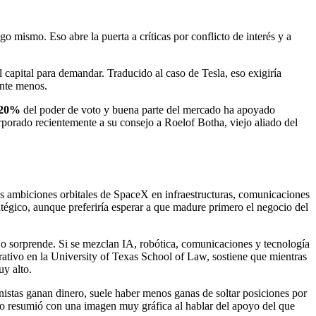
o mismo. Eso abre la puerta a críticas por conflicto de interés y a
 capital para demandar. Traducido al caso de Tesla, eso exigiría
ante menos.
20%
del poder de voto y buena parte del mercado ha apoyado
rporado recientemente a su consejo a Roelof Botha, viejo aliado del
as ambiciones orbitales de SpaceX en infraestructuras, comunicaciones
atégico, aunque preferiría esperar a que madure primero el negocio del
 No sorprende. Si se mezclan IA, robótica, comunicaciones y tecnología
rativo en la University of Texas School of Law, sostiene que mientras
uy alto.
onistas ganan dinero, suele haber menos ganas de soltar posiciones por
lo resumió con una imagen muy gráfica al hablar del apoyo del que