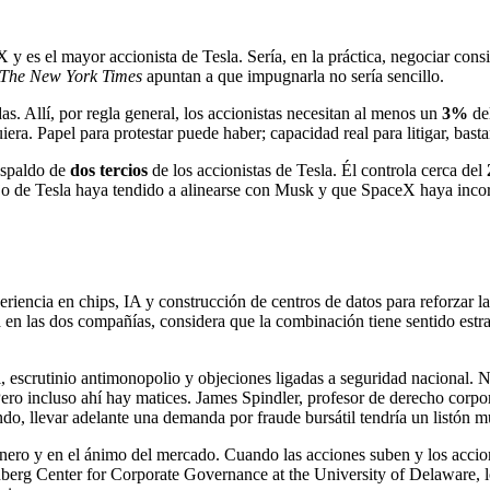
 es el mayor accionista de Tesla. Sería, en la práctica, negociar consig
The New York Times
apuntan a que impugnarla no sería sencillo.
. Allí, por regla general, los accionistas necesitan al menos un
3%
del
uiera. Papel para protestar puede haber; capacidad real para litigar, bast
respaldo de
dos tercios
de los accionistas de Tesla. Él controla cerca del
sejo de Tesla haya tendido a alinearse con Musk y que SpaceX haya inco
riencia en chips, IA y construcción de centros de datos para reforzar l
a en las dos compañías, considera que la combinación tiene sentido estr
til, escrutinio antimonopolio y objeciones ligadas a seguridad nacional.
ero incluso ahí hay matices. James Spindler, profesor de derecho corpo
do, llevar adelante una demanda por fraude bursátil tendría un listón m
l dinero y en el ánimo del mercado. Cuando las acciones suben y los acci
nberg Center for Corporate Governance at the University of Delaware, 