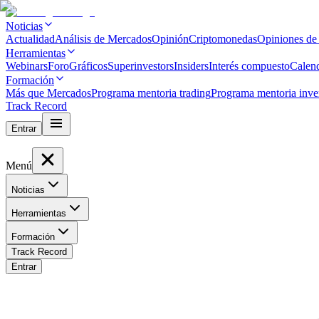
Noticias
Actualidad
Análisis de Mercados
Opinión
Criptomonedas
Opiniones de
Herramientas
Webinars
Foro
Gráficos
Superinvestors
Insiders
Interés compuesto
Calen
Formación
Más que Mercados
Programa mentoria trading
Programa mentoria inve
Track Record
Entrar
Menú
Noticias
Herramientas
Formación
Track Record
Entrar