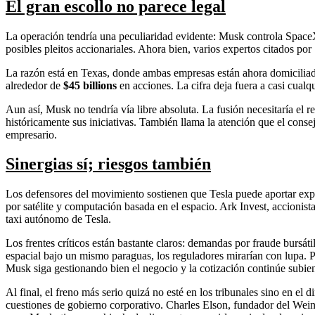
El gran escollo no parece legal
La operación tendría una peculiaridad evidente: Musk controla SpaceX y
posibles pleitos accionariales. Ahora bien, varios expertos citados por
La razón está en Texas, donde ambas empresas están ahora domiciliadas
alrededor de
$45 billions
en acciones. La cifra deja fuera a casi cualq
Aun así, Musk no tendría vía libre absoluta. La fusión necesitaría el 
históricamente sus iniciativas. También llama la atención que el con
empresario.
Sinergias sí; riesgos también
Los defensores del movimiento sostienen que Tesla puede aportar expe
por satélite y computación basada en el espacio. Ark Invest, accionist
taxi autónomo de Tesla.
Los frentes críticos están bastante claros: demandas por fraude bursá
espacial bajo un mismo paraguas, los reguladores mirarían con lupa. P
Musk siga gestionando bien el negocio y la cotización continúe subien
Al final, el freno más serio quizá no esté en los tribunales sino en e
cuestiones de gobierno corporativo. Charles Elson, fundador del Wei