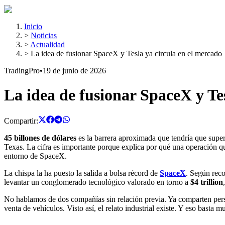
Inicio
>
Noticias
>
Actualidad
>
La idea de fusionar SpaceX y Tesla ya circula en el mercado
TradingPro
•
19 de junio de 2026
La idea de fusionar SpaceX y Te
Compartir:
45 billones de dólares
es la barrera aproximada que tendría que super
Texas. La cifra es importante porque explica por qué una operación que 
entorno de SpaceX.
La chispa la ha puesto la salida a bolsa récord de
SpaceX
. Según rec
levantar un conglomerado tecnológico valorado en torno a
$4 trillion
No hablamos de dos compañías sin relación previa. Ya comparten person
venta de vehículos. Visto así, el relato industrial existe. Y eso bast