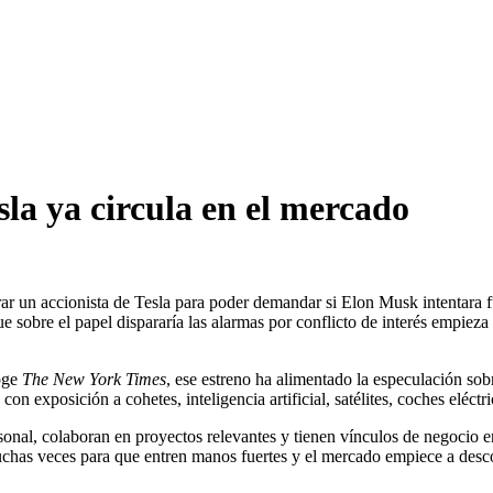
sla ya circula en el mercado
ar un accionista de Tesla para poder demandar si Elon Musk intentara f
sobre el papel dispararía las alarmas por conflicto de interés empieza a 
oge
The New York Times
, ese estreno ha alimentado la especulación s
, con exposición a cohetes, inteligencia artificial, satélites, coches eléctr
al, colaboran en proyectos relevantes y tienen vínculos de negocio en á
a muchas veces para que entren manos fuertes y el mercado empiece a des