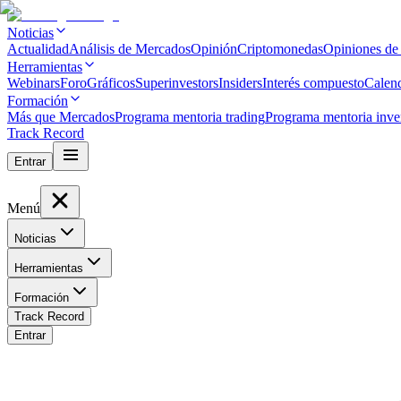
Noticias
Actualidad
Análisis de Mercados
Opinión
Criptomonedas
Opiniones de
Herramientas
Webinars
Foro
Gráficos
Superinvestors
Insiders
Interés compuesto
Calen
Formación
Más que Mercados
Programa mentoria trading
Programa mentoria inve
Track Record
Entrar
Menú
Noticias
Herramientas
Formación
Track Record
Entrar