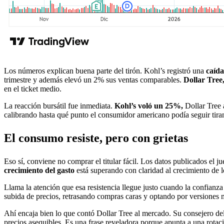
Los números explican buena parte del tirón. Kohl’s registró una
caída
trimestre y además elevó un 2% sus ventas comparables.
Dollar Tree
en el ticket medio.
La reacción bursátil fue inmediata.
Kohl’s voló un 25%,
Dollar Tree 
calibrando hasta qué punto el consumidor americano podía seguir tira
El consumo resiste
, pero con grietas
Eso sí, conviene no comprar el titular fácil. Los datos publicados el 
crecimiento del gasto
está superando con claridad al crecimiento de l
Llama la atención que esa resistencia llegue justo cuando la confianz
subida de precios, retrasando compras caras y optando por versiones 
Ahí encaja bien lo que contó Dollar Tree al mercado. Su consejero dele
precios asequibles. Es una frase reveladora porque apunta a una rot