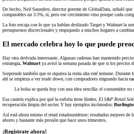
De hecho, Neil Saunders, director gerente de GlobalData, señaló que lo
comparables un 3.5%, sí, pero ese crecimiento vino porque cada compr
La foto encaja con lo que ya habían deslizado Target y Walmart la se
presupuestos discrecionales y empujando a muchos hogares a cambiar
El mercado celebra hoy lo que puede pre
Hay otra derivada interesante. Algunas cadenas han mantenido precios
estrategia
. Walmart
ya avisó la semana pasada de que si los precios d
Sorprende también que ni siquiera la renta alta esté inmune. Durante
ahí se empieza a ver
trade down
, con compradores migrando hacia
ca
La bolsa se queda hoy con una idea sencilla: el consumidor no se
Esa cautela explica por qué la euforia tiene límites. El
S&P Retail Sele
recuperación limpia del sector. Y hay ejemplos incómodos:
Burlingto
Así está ahora mismo el retail estadounidense: resultados mejores de 
ahorro y bastante más presión que hace unos trimestres.
¡Regístrate ahora!