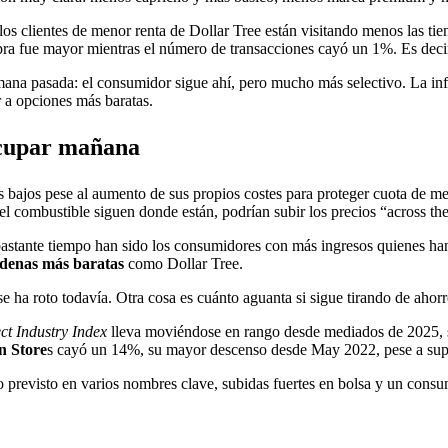
s clientes de menor renta de Dollar Tree están visitando menos las tien
a fue mayor mientras el número de transacciones cayó un 1%. Es decir,
mana pasada: el consumidor sigue ahí, pero mucho más selectivo. La inf
 a opciones más baratas.
ocupar mañana
 bajos pese al aumento de sus propios costes para proteger cuota de me
el combustible siguen donde están, podrían subir los precios “across th
 bastante tiempo han sido los consumidores con más ingresos quienes ha
denas más baratas
como Dollar Tree.
 ha roto todavía. Otra cosa es cuánto aguanta si sigue tirando de ahorro
ct Industry Index
lleva moviéndose en rango desde mediados de 2025, s
n Store
s cayó un 14%, su mayor descenso desde May 2022, pese a supe
lo previsto en varios nombres clave, subidas fuertes en bolsa y un con