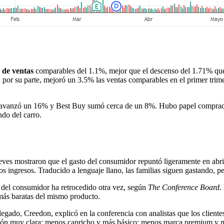
 de ventas
comparables del 1.1%, mejor que el descenso del 1.71% qu
,
por su parte, mejoró un 3.5% las ventas comparables en el primer trim
avanzó un 16% y Best Buy sumó cerca de un 8%. Hubo papel comprado
ndo del carro.
jueves mostraron que el gasto del consumidor repuntó ligeramente en abril
os ingresos. Traducido a lenguaje llano, las familias siguen gastando,
a del consumidor ha retrocedido otra vez, según
The Conference Board
.
más baratas del mismo producto.
gado, Creedon, explicó en la conferencia con analistas que los clientes 
ación muy clara: menos capricho y más básico; menos marca premium y 