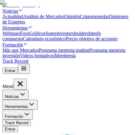
Noticias
Actualidad
Análisis de Mercados
Opinión
Criptomonedas
Opiniones
de Expertos
Herramientas
Webinars
Foro
Gráficos
Superinvestors
Insiders
Interés
compuesto
Calendario económico
Precio objetivo de acciones
Formación
Más que Mercados
Programa mentoria trading
Programa mentoria
inversión
Videos formativos
Membresía
Track Record
Entrar
Menú
Noticias
Herramientas
Formación
Track Record
Entrar