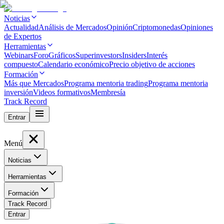
Noticias
Actualidad
Análisis de Mercados
Opinión
Criptomonedas
Opiniones
de Expertos
Herramientas
Webinars
Foro
Gráficos
Superinvestors
Insiders
Interés
compuesto
Calendario económico
Precio objetivo de acciones
Formación
Más que Mercados
Programa mentoria trading
Programa mentoria
inversión
Videos formativos
Membresía
Track Record
Entrar
Menú
Noticias
Herramientas
Formación
Track Record
Entrar