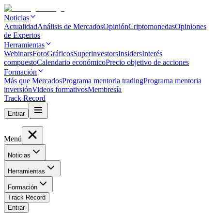
Noticias
Actualidad
Análisis de Mercados
Opinión
Criptomonedas
Opiniones
de Expertos
Herramientas
Webinars
Foro
Gráficos
Superinvestors
Insiders
Interés
compuesto
Calendario económico
Precio objetivo de acciones
Formación
Más que Mercados
Programa mentoria trading
Programa mentoria
inversión
Videos formativos
Membresía
Track Record
Entrar
Menú
Noticias
Herramientas
Formación
Track Record
Entrar