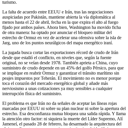
turismo.
La falta de acuerdo entre EEUU e Irán, tras las negociaciones
auspiciadas por Pakistán, mantiene abierta la vía diplomática al
menos hasta el 22 de abril, fecha en la que expira el alto al fuego
fijado por ambos países. Ahora bien, Washington ha movido ficha
de otra manera: ha optado por anunciar el bloqueo militar del
estrecho de Ormuz en vez de acelerar una ofensiva sobre la isla de
Jarg, uno de los puntos neurálgicos del mapa energético iraní.
La jugada busca cortar las exportaciones récord de crudo de Irán
desde que estalló el conflicto, en niveles que, según la fuente
original, no se veían desde 1978. También aprieta a China, cuyo
suministro de crudo depende en un 45% del golfo Pérsico, para que
se implique en reabrir Ormuz y garantizar el tránsito marítimo sin
peajes impuestos por Teherán. El movimiento no es menor porque
toca el corazón del mercado energético global y añade más
nerviosismo a unas cotizaciones ya muy sensibles a cualquier
interrupción física del suministro.
El problema es que Irán no da señales de aceptar las líneas rojas
marcadas por EEUU ni sobre su plan nuclear ni sobre la apertura del
estrecho. Esa desconfianza mutua bloquea una salida rápida. Y llama
la atención otro factor: ni siquiera la muerte del Líder Supremo, Alí
Jameneí, el pasado 28 de febrero, ha desarmado la arquitectura del