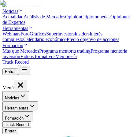
Noticias
Actualidad
Análisis de Mercados
Opinión
Criptomonedas
Opiniones
de Expertos
Herramientas
Webinars
Foro
Gráficos
Superinvestors
Insiders
Interés
compuesto
Calendario económico
Precio objetivo de acciones
Formación
Más que Mercados
Programa mentoria trading
Programa mentoria
inversión
Videos formativos
Membresía
Track Record
Entrar
Menú
Noticias
Herramientas
Formación
Track Record
Entrar