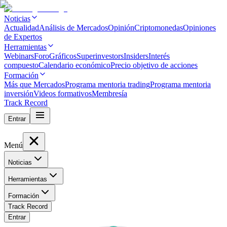
Noticias
Actualidad
Análisis de Mercados
Opinión
Criptomonedas
Opiniones
de Expertos
Herramientas
Webinars
Foro
Gráficos
Superinvestors
Insiders
Interés
compuesto
Calendario económico
Precio objetivo de acciones
Formación
Más que Mercados
Programa mentoria trading
Programa mentoria
inversión
Videos formativos
Membresía
Track Record
Entrar
Menú
Noticias
Herramientas
Formación
Track Record
Entrar