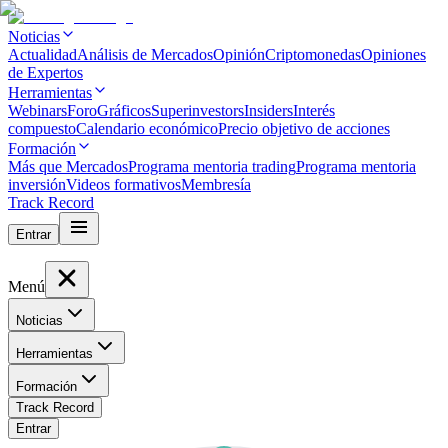
Noticias
Actualidad
Análisis de Mercados
Opinión
Criptomonedas
Opiniones
de Expertos
Herramientas
Webinars
Foro
Gráficos
Superinvestors
Insiders
Interés
compuesto
Calendario económico
Precio objetivo de acciones
Formación
Más que Mercados
Programa mentoria trading
Programa mentoria
inversión
Videos formativos
Membresía
Track Record
Entrar
Menú
Noticias
Herramientas
Formación
Track Record
Entrar