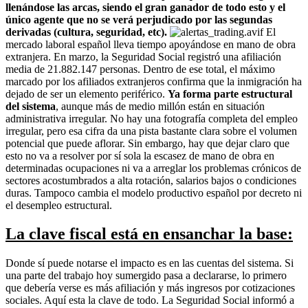
llenándose las arcas, siendo el gran ganador de todo esto y el
único agente que no se verá perjudicado por las segundas
derivadas (cultura, seguridad, etc).
El
mercado laboral español lleva tiempo apoyándose en mano de obra
extranjera. En marzo, la Seguridad Social registró una afiliación
media de 21.882.147 personas. Dentro de ese total, el máximo
marcado por los afiliados extranjeros confirma que la inmigración ha
dejado de ser un elemento periférico.
Ya forma parte estructural
del sistema
, aunque más de medio millón están en situación
administrativa irregular. No hay una fotografía completa del empleo
irregular, pero esa cifra da una pista bastante clara sobre el volumen
potencial que puede aflorar. Sin embargo, hay que dejar claro que
esto no va a resolver por sí sola la escasez de mano de obra en
determinadas ocupaciones ni va a arreglar los problemas crónicos de
sectores acostumbrados a alta rotación, salarios bajos o condiciones
duras. Tampoco cambia el modelo productivo español por decreto ni
el desempleo estructural.
La clave fiscal está en ensanchar la base:
Donde sí puede notarse el impacto es en las cuentas del sistema. Si
una parte del trabajo hoy sumergido pasa a declararse, lo primero
que debería verse es más afiliación y más ingresos por cotizaciones
sociales. Aquí esta la clave de todo. La Seguridad Social informó a